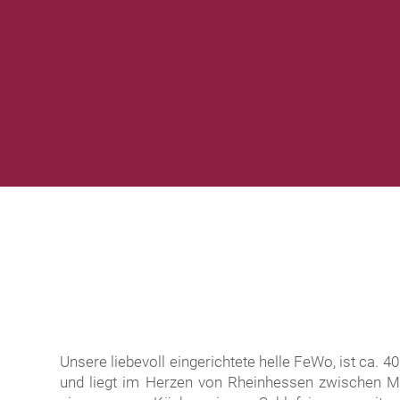
Unsere liebevoll ein­gerichtete helle FeWo, ist ca. 
und liegt im Herzen von Rhein­hessen zwischen Mai