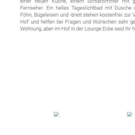
einer neuen Küche, einem Schlaf­zimmer mit g
Fernseher. Ein helles Tages­licht­bad mit Dusche
Föhn, Bügel­eisen und -brett stehen kostenfrei zu
Hof und helfen bei Fragen und Wünschen sehr gern
Wohnung, aber im Hof in der Lounge Ecke seid Ihr 