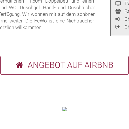
e­müt­lichem 1,60m Doppel­bett und einem
T
 und WC. Duschgel, Hand- und Dusch­tücher,
Fa
r Verfügung. Wir wohnen mit auf dem schönen
Ch
e weiter. Die FeWo ist eine Nicht­raucher-
Ch
herzlich willkommen.
ANGEBOT AUF AIRBNB